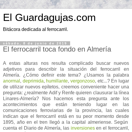
El Guardagujas.com
Bitácora dedicada al ferrocarril.
sábado, 8 de junio de 2019
El ferrocarril toca fondo en Almería
A estas alturas nos resulta complicado buscar nuevos
adjetivos para describir la situación del ferrocarril en
Almería. ¿Cómo definir este tema? ¿Usamos la palabra
anormal
,
deprimida
,
humillante
,
vergonzoso
, etc...? En lugar
de utilizar nuevos epítetos, creemos conveniente hacer una
pregunta: ¿realmente Adif y Renfe quieren clausurar la línea
Linares-Almería? Nos hacemos esta pregunta ante los
acontecimientos que están teniendo lugar en las
comunicaciones ferroviarias de la provincia, las cuales
indican que el ferrocarril está en su peor momento desde
1895, año en el tren llegó a la capital almeriense. Según
cuenta el Diario de Almería, las
inversiones
en el ferrocarril,