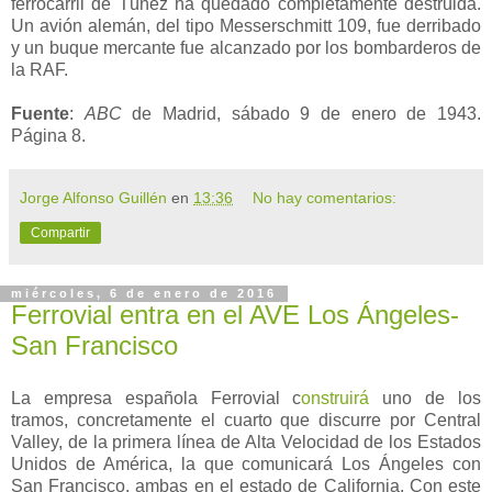
ferrocarril de Túnez ha quedado completamente destruida.
Un avión alemán, del tipo Messerschmitt 109, fue derribado
y un buque mercante fue alcanzado por los bombarderos de
la RAF.
Fuente
:
ABC
de Madrid, sábado 9 de enero de 1943.
Página 8.
Jorge Alfonso Guillén
en
13:36
No hay comentarios:
Compartir
miércoles, 6 de enero de 2016
Ferrovial entra en el AVE Los Ángeles-
San Francisco
La empresa española Ferrovial c
onstruirá
uno de los
tramos, concretamente el cuarto que discurre por Central
Valley, de la primera línea de Alta Velocidad de los Estados
Unidos de América, la que comunicará Los Ángeles con
San Francisco, ambas en el estado de California. Con este