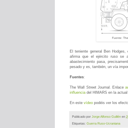
Fuente: The
El teniente general Ben Hodges,
afirma que el ejército ruso se a
abastecimiento pasa, precisament
pesado y es, también, un vía impor
Fuentes
:
The Wall Street Journal. Enlace
a
influencia
del HIMARS en la actual 
En este
vídeo
podéis ver los efec
Publicado por
Jorge Alfonso Guillén
en
2
Etiquetas:
Guerra Ruso-Ucraniana