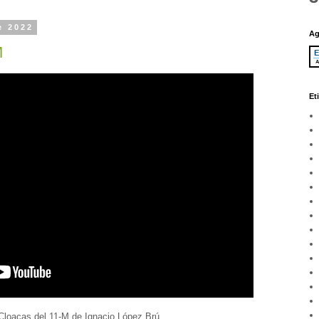
e 2022
Ag
M
Et
s Cloacas del 11-M de Ignacio López Brú.