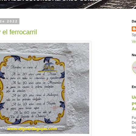
de 2022
Da
el ferrocarril
Sp
Ve
Nu
En
U
pe
A
Fu
De
té
no