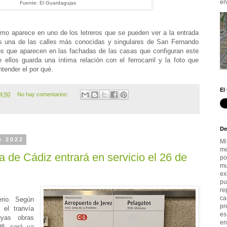
en.
Fuente: El Guardagujas
omo aparece en uno de los letreros que se pueden ver a la entrada
s una de las calles más conocidas y singulares de San Fernando
os que aparecen en las fachadas de las casas que configuran este
 ellos guarda una íntima relación con el ferrocarril y la foto que
ntender el por qué.
El
4:50
No hay comentarios:
De
e 2022
Mi
me
a de Cádiz entrará en servicio el 26 de
po
mu
ex
pu
re
ca
rio. Según
pr
el tranvía
es
uyas obras
en
8, será ya