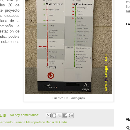
co
oles 26 de
li
te proyecto
me
las ciudades
lana de la
En
ompaña la
 estación de
diz, podéis
 estaciones
Fuente: El Guardagujas
1:18
No hay comentarios:
Vi
Fernando
,
Tranvía Metropolitano Bahía de Cádiz
3