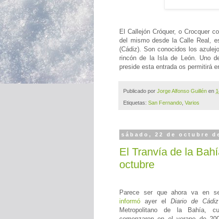
El Callejón Cróquer, o Crocquer c
del mismo desde la Calle Real, e
(Cádiz). Son conocidos los azulej
rincón de la Isla de León. Uno de
preside esta entrada os permitirá e
Publicado por
Jorge Alfonso Guillén
en
1
Etiquetas:
San Fernando
,
Varios
sábado, 22 de octubre d
El Tranvía de la Bahí
octubre
Parece ser que ahora va en se
informó
ayer el
Diario de Cádiz
Metropolitano de la Bahía, c
comenzaron en el verano de 200