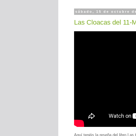
sábado, 15 de octubre d
Las Cloacas del 11-
Aquí tenéis la reseña del libro La