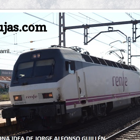
ujas.com
rril.