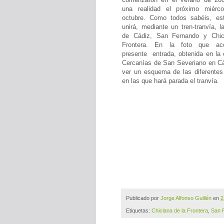
una realidad el próximo miérc
octubre. Como todos sabéis, es
unirá, mediante un tren-tranvía, 
de Cádiz, San Fernando y Chic
Frontera. En la foto que ac
presente
entrada
, obtenida en la
Cercanías de San Severiano en Cá
ver un esquema de las diferentes
en las que hará parada el tranvía.
Publicado por
Jorge Alfonso Guillén
en
2
Etiquetas:
Chiclana de la Frontera
,
San 