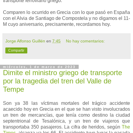
transporte ferroviario griego.
Comparen lo ocurrido en Grecia con lo que pasó en España
con el Alvia de Santiago de Compostela y no digamos el 11-
M cuyo aniversario, precisamente, recordamos hoy.
Jorge Alfonso Guillén
en
7:45
No hay comentarios:
Compartir
miércoles, 1 de marzo de 2023
Dimite el ministro griego de transporte
por la tragedia del tren del Valle de
Tempe
Son ya 38 las víctimas mortales del trágico accidente
acaecido hoy en Grecia en el que se han visto involucrados
un tren de mercancías, que tenía como destino la ciudad
septentrional de Tesalónica, y un tren de viajeros que
transportaba 350 pasajeros. La cifra de heridos, según
The
Times
, alcanza ya los 66. El accidente tuvo lugar la pasada