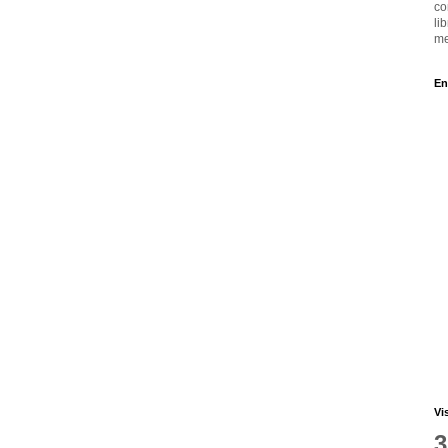
co
li
me
En
Vi
3