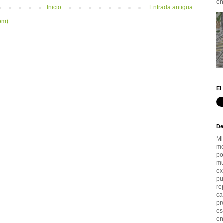
en.
Inicio
Entrada antigua
om)
El
De
Mi
me
po
mu
ex
pu
re
ca
pr
es
en