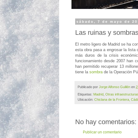
sábado, 7 de mayo de 2
Las ruinas y sombras
El metro ligero de Madrid se ha c
esta obra pasa a engrosar la list
más duros de la crisis económ
funcionamiento desde 2007 han co
han permitido recuperar 13 millones
tiene la
sombra
de la Operación Pún
Publicado por
Jorge Alfonso Guillén
en
2
Etiquetas:
Madrid
,
Otras infraestructura
Ubicación:
Chiclana de la Frontera, Cád
No hay comentarios:
Publicar un comentario