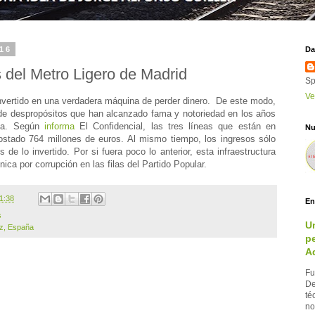
016
Da
 del Metro Ligero de Madrid
Sp
Ve
onvertido en una verdadera máquina de perder dinero. De este modo,
a de despropósitos que han alcanzado fama y notoriedad en los años
ica. Según
informa
El Confidencial, las tres líneas que están en
Nu
stado 764 millones de euros. Al mismo tiempo, los ingresos sólo
 de lo invertido. Por si fuera poco lo anterior, esta infraestructura
ica por corrupción en las filas del Partido Popular.
1:38
En
s
U
iz, España
pe
A
Fu
De
té
no