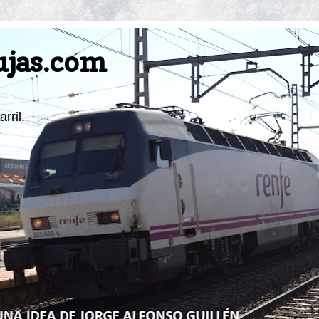
ujas.com
rril.