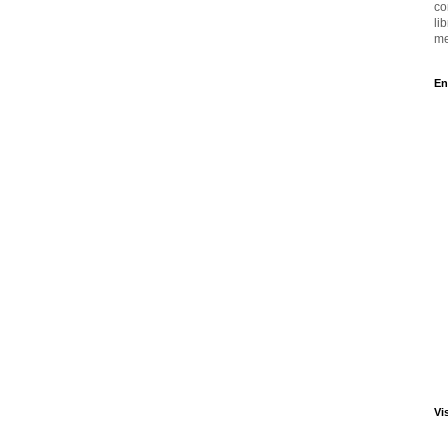
co
li
me
En
Vi