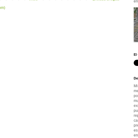
en.
om)
El
De
Mi
me
po
mu
ex
pu
re
ca
pr
es
en