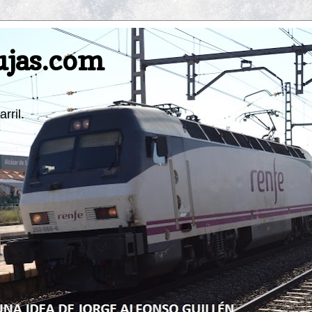
ujas.com
rril.