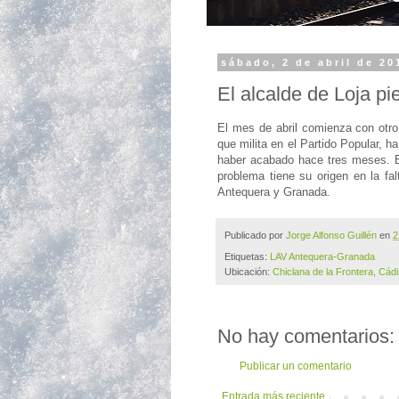
sábado, 2 de abril de 20
El alcalde de Loja pi
El mes de abril comienza con otr
que milita en el Partido Popular, h
haber acabado hace tres meses. E
problema tiene su origen en la fa
Antequera y Granada.
Publicado por
Jorge Alfonso Guillén
en
2
Etiquetas:
LAV Antequera-Granada
Ubicación:
Chiclana de la Frontera, Cád
No hay comentarios:
Publicar un comentario
Entrada más reciente