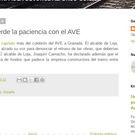
16
Da
erde la paciencia con el AVE
Sp
Ve
o
capítulo
más del culebrón del AVE a Granada. El alcalde de Loja,
a alzado su voz para denunciar el retraso de las obras, que deberían
l alcalde de Loja, Joaquín Camacho, ha declarado además que el
Nu
lta de fondos que padece la empresa constructora del tramo entre
1:12
En
iz, España
U
pe
A
Fu
De
té
no
Inicio
Entrada antigua