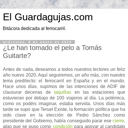
El Guardagujas.com
Bitácora dedicada al ferrocarril.
miércoles, 8 de enero de 2020
¿Le han tomado el pelo a Tomás
Guitarte?
Antes de nada, deseamos a todos nuestros lectores un feliz
año nuevo 2020. Aquí seguiremos, un año más, con nuestro
tema predilecto: el ferrocarril en España y en el mundo.
Hace unos días, supimos de las intenciones de ADIF de
clausurar decenas de
taquillas
en las estaciones que
estuvieran por debajo de 100 viajeros al día. La polémica,
como os podéis imaginar, estaba servida. Unos días más
tarde se supo que Teruel Existe, la formación política que ha
sido clave en la elección de Pedro Sánchez como
presidente del Gobierno, había conseguido parar ese
cierre
,
algo que se puso como
condición
para apoyar al candidato