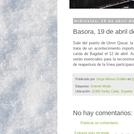
miércoles, 19 de abril d
Basora, 19 de abril 
Sale del puerto de Umm Qasar, la 
trata de un acontecimiento importa
caída de Bagdad el 12 de abril. Ad
serán esenciales para la reconstru
de reapertura de la línea participaro
Publicado por
Jorge Alfonso Guillén
en
9
Etiquetas:
Oriente Medio
Ubicación:
11380 Tarifa, Cádiz, España
No hay comentarios:
Publicar un comentario
Entrada más reciente