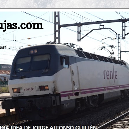
ujas.com
rril.