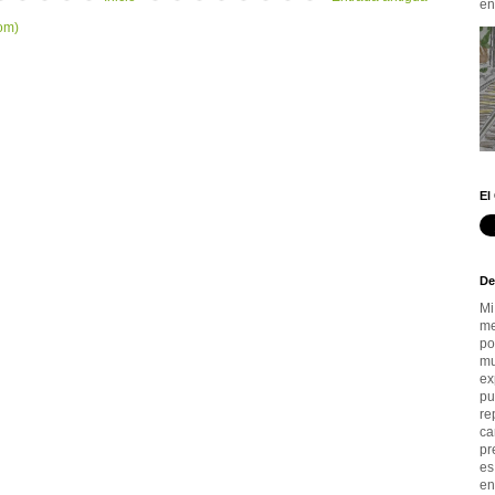
en.
om)
El
De
Mi
me
po
mu
ex
pu
re
ca
pr
es
en