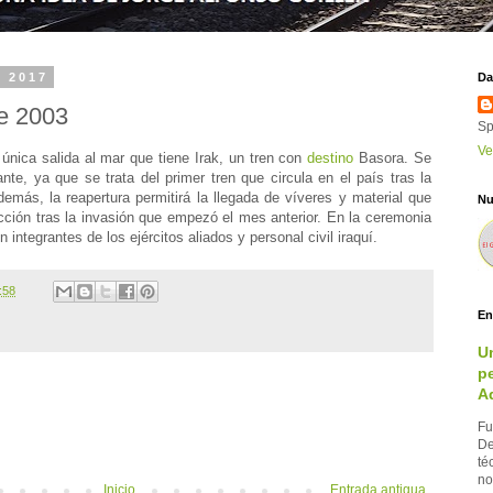
e 2017
Da
de 2003
Sp
Ve
única salida al mar que tiene Irak, un tren con
destino
Basora. Se
nte, ya que se trata del primer tren que circula en el país tras la
emás, la reapertura permitirá la llegada de víveres y material que
Nu
cción tras la invasión que empezó el mes anterior. En la ceremonia
n integrantes de los ejércitos aliados y personal civil iraquí.
:58
En
U
pe
A
Fu
De
té
no
Inicio
Entrada antigua