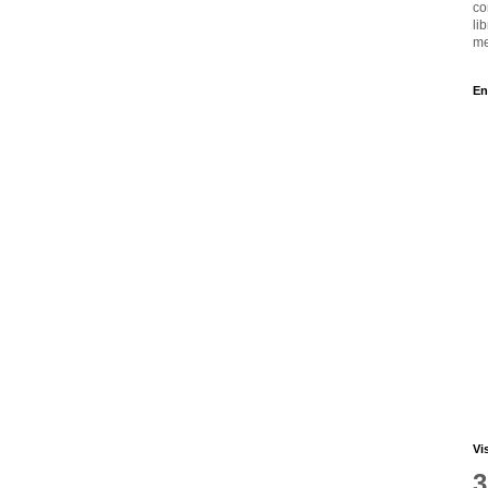
co
li
me
En
Vi
3