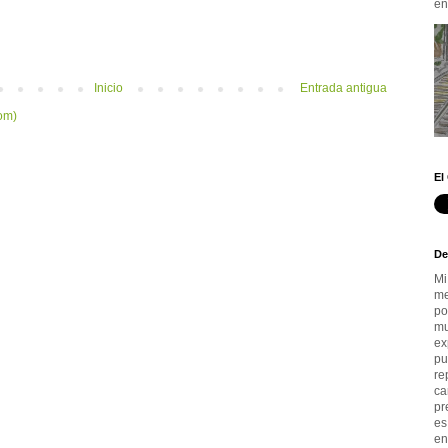
en.
Inicio
Entrada antigua
om)
El
De
Mi
me
po
mu
ex
pu
re
ca
pr
es
en