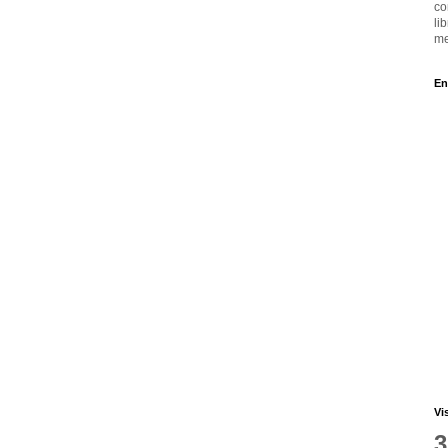
co
li
me
En
Vi
3