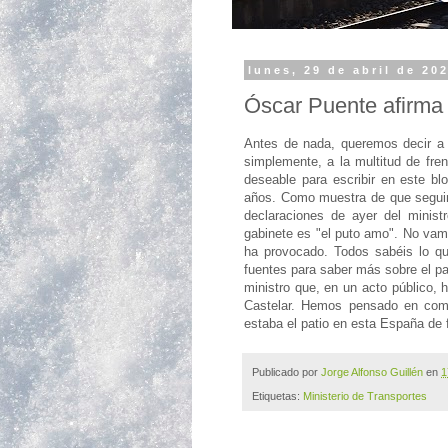
lunes, 29 de abril de 20
Óscar Puente afirma
Antes de nada, queremos decir a 
simplemente, a la multitud de fre
deseable para escribir en este b
años. Como muestra de que seguim
declaraciones de ayer del minis
gabinete es "el puto amo". No vamo
ha provocado. Todos sabéis lo q
fuentes para saber más sobre el par
ministro que, en un acto público, 
Castelar. Hemos pensado en comen
estaba el patio en esta España de f
Publicado por
Jorge Alfonso Guillén
en
1
Etiquetas:
Ministerio de Transportes