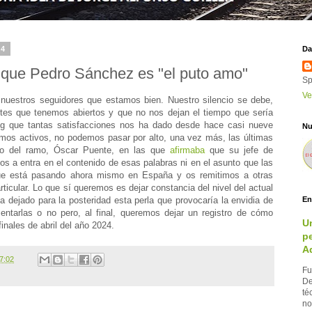
24
Da
 que Pedro Sánchez es "el puto amo"
Sp
Ve
nuestros seguidores que estamos bien. Nuestro silencio se debe,
ntes que tenemos abiertos y que no nos dejan el tiempo que sería
log que tantas satisfacciones nos ha dado desde hace casi nueve
Nu
os activos, no podemos pasar por alto, una vez más, las últimas
tro del ramo, Óscar Puente, en las que
afirmaba
que su jefe de
s a entra en el contenido de esas palabras ni en el asunto que las
ue está pasando ahora mismo en España y os remitimos a otras
ticular. Lo que sí queremos es dejar constancia del nivel del actual
ha dejado para la posteridad esta perla que provocaría la envidia de
En
tarlas o no pero, al final, queremos dejar un registro de cómo
U
inales de abril del año 2024.
pe
A
7:02
Fu
De
té
no