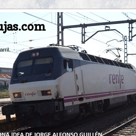
ujas.com
rril.