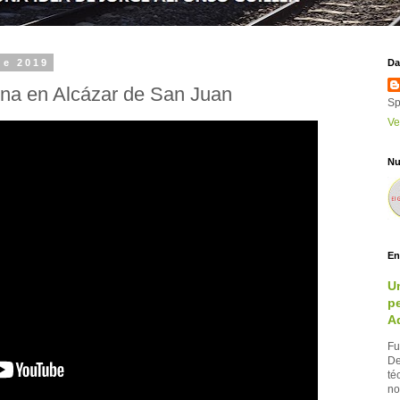
de 2019
Da
ona en Alcázar de San Juan
Sp
Ve
Nu
En
U
pe
A
Fu
De
té
no