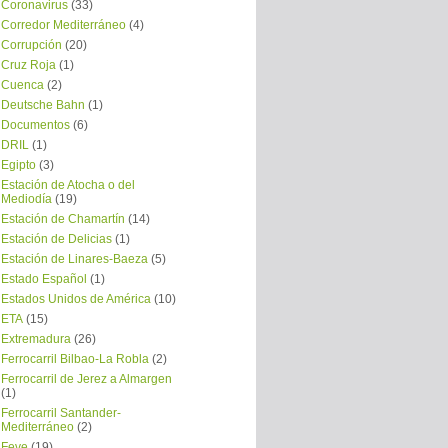
Coronavirus
(33)
Corredor Mediterráneo
(4)
Corrupción
(20)
Cruz Roja
(1)
Cuenca
(2)
Deutsche Bahn
(1)
Documentos
(6)
DRIL
(1)
Egipto
(3)
Estación de Atocha o del
Mediodía
(19)
Estación de Chamartín
(14)
Estación de Delicias
(1)
Estación de Linares-Baeza
(5)
Estado Español
(1)
Estados Unidos de América
(10)
ETA
(15)
Extremadura
(26)
Ferrocarril Bilbao-La Robla
(2)
Ferrocarril de Jerez a Almargen
(1)
Ferrocarril Santander-
Mediterráneo
(2)
Feve
(19)