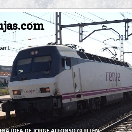
ujas.com
rril.