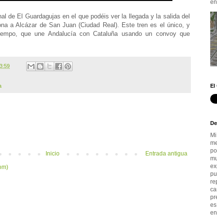
en.
al de El Guardagujas en el que podéis ver la llegada y la salida del
lona a Alcázar de San Juan (Ciudad Real). Este tren es el único, y
iempo, que une Andalucía con Cataluña usando un convoy que
3:59
El
a
De
Mi
me
po
Inicio
Entrada antigua
mu
ex
om)
pu
re
ca
pr
es
en