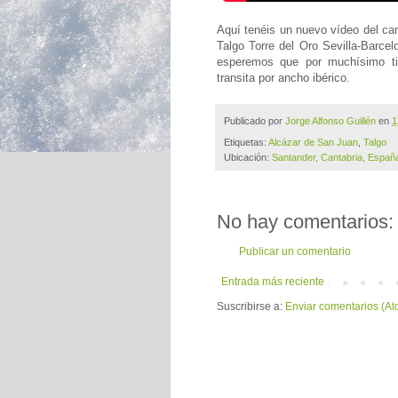
Aquí tenéis un nuevo vídeo del can
Talgo Torre del Oro Sevilla-Barce
esperemos que por muchísimo t
transita por ancho ibérico.
Publicado por
Jorge Alfonso Guillén
en
1
Etiquetas:
Alcázar de San Juan
,
Talgo
Ubicación:
Santander, Cantabria, Españ
No hay comentarios:
Publicar un comentario
Entrada más reciente
Suscribirse a:
Enviar comentarios (At