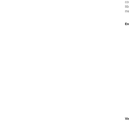
co
li
me
En
Vi