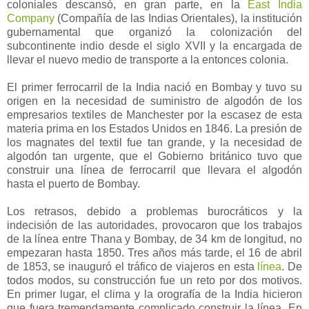
coloniales descansó, en gran parte, e
n la
East India
Compan
y
(Compañía de las Indias Orientales), la institución
gubernamental que organizó la colonización del
subcontinente indio desde el siglo XVII y la encargada de
llevar el nuevo medio de transporte a la entonces colonia.
El primer ferrocarril de la India nació en Bombay y tuvo su
origen en la necesidad de suministro de algodón de los
empresarios textiles de Manchester por la escasez de esta
materia prima en los Estados Unidos en 1846. La presión de
los magnates del textil fue tan grande, y la necesidad de
algodón tan urgente, que el Gobierno británico tuvo que
construir una línea de ferrocarril que llevara el algodón
hasta el puerto de Bombay.
Los retrasos, debido a problemas burocráticos y la
indecisión de las autoridades, provocaron que los trabajos
de la línea entre Thana y Bombay, de 34 km de longitud, no
empezaran hasta 1850. Tres años más tarde, el 16 de abril
de 1853, se inauguró el tráfico de viajeros en esta
línea
. De
todos modos, su construcción fue un reto por dos motivos.
En primer lugar, el clima y la orografía de la India hicieron
que fuera tremendamente complicado construir la línea. En