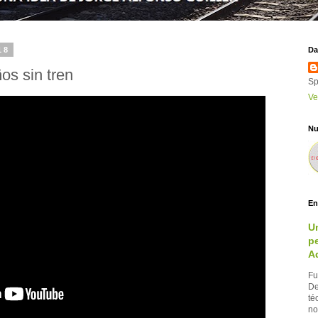
18
Da
os sin tren
Sp
Ve
Nu
En
U
pe
A
Fu
De
té
no