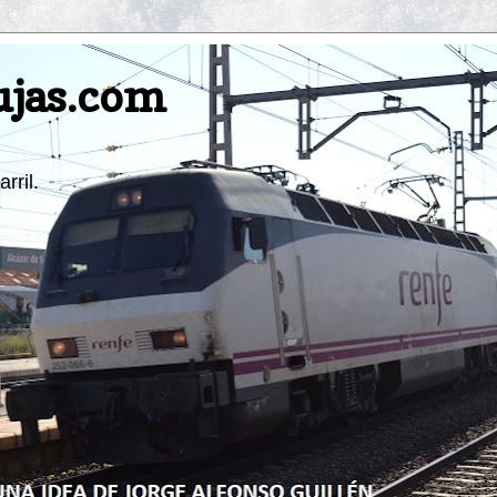
ujas.com
rril.