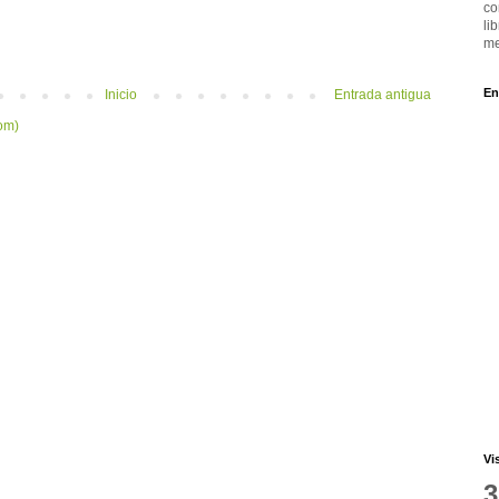
co
li
me
En
Inicio
Entrada antigua
om)
Vi
3