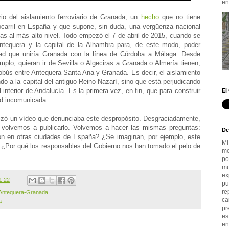
en.
io del aislamiento ferroviario de Granada, un
hecho
que no tiene
rrocarril en España y que supone, sin duda, una vergüenza nacional
cas al más alto nivel. Todo empezó el 7 de abril de 2015, cuando se
Antequera y la capital de la Alhambra para, de este modo, poder
idad que uniría Granada con la línea de Córdoba a Málaga. Desde
emplo, quieran ir de Sevilla o Algeciras a Granada o Almería tienen,
obús entre Antequera Santa Ana y Granada. Es decir, el aislamiento
do a la capital del antiguo Reino Nazarí, sino que está perjudicando
 interior de Andalucía. Es la primera vez, en fin, que para construir
El
ad incomunicada.
izó un vídeo que denunciaba este despropósito. Desgraciadamente,
, volvemos a publicarlo. Volvemos a hacer las mismas preguntas:
De
ión en otras ciudades de España? ¿Se imaginan, por ejemplo, este
Mi
 ¿Por qué los responsables del Gobierno nos han tomado el pelo de
me
po
mu
ex
1:22
pu
re
Antequera-Granada
ca
a
pr
es
en