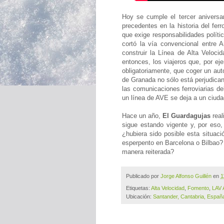
Hoy se cumple el tercer aniversar
precedentes en la historia del fe
que exige responsabilidades políti
cortó la vía convencional entre 
construir la Línea de Alta Veloc
entonces, los viajeros que, por ej
obligatoriamente, que coger un aut
de Granada no sólo está perjudican
las comunicaciones ferroviarias del
un línea de AVE se deja a un ciud
Hace un año,
El Guardagujas
real
sigue estando vigente y, por eso
¿hubiera sido posible esta situac
esperpento en Barcelona o Bilbao?
manera reiterada?
Publicado por
Jorge Alfonso Guillén
en
1
Etiquetas:
Alta Velocidad
,
Fomento
,
LAV 
Ubicación:
Santander, Cantabria, Españ